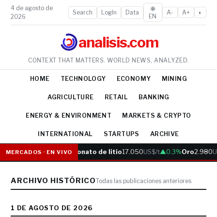
4 de agosto de
🌐
Search
LogIn
Data
A-
A+
◐
EN
2026
analisis.com
CONTEXT THAT MATTERS. WORLD NEWS, ANALYZED.
HOME
TECHNOLOGY
ECONOMY
MINING
AGRICULTURE
RETAIL
BANKING
ENERGY & ENVIRONMENT
MARKETS & CRYPTO
INTERNATIONAL
STARTUPS
ARCHIVE
S$/lb
▲0.3%
Carbonato de litio
17.050
US$/t
▲0.3%
Oro
2.980
US$/oz
▲
MERCADOS · EN VIVO
ARCHIVO HISTÓRICO
Todas las publicaciones anteriores
1 DE AGOSTO DE 2026