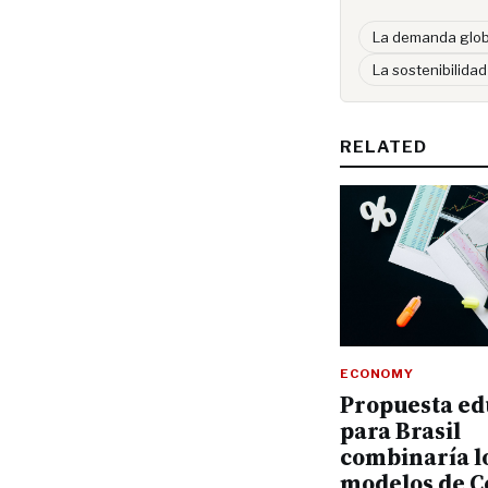
La demanda globa
La sostenibilida
RELATED
ECONOMY
Propuesta ed
para Brasil
combinaría l
modelos de C