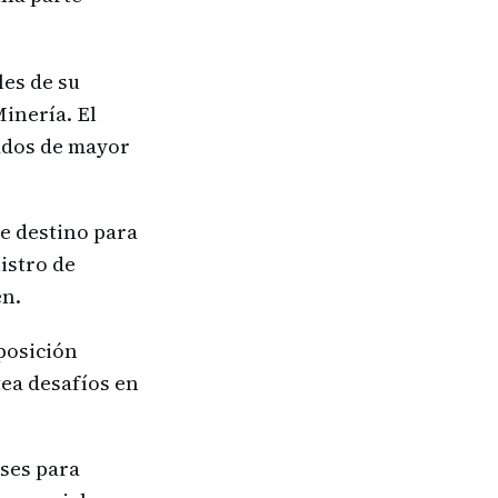
les de su
inería. El
cados de mayor
de destino para
istro de
en.
 posición
tea desafíos en
íses para