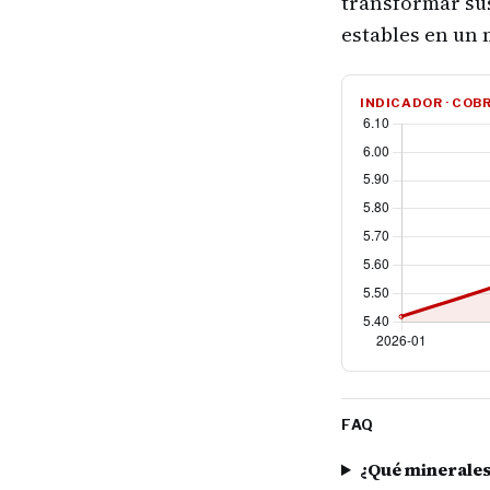
transformar sus
estables en un 
INDICADOR · COB
FAQ
¿Qué minerales 