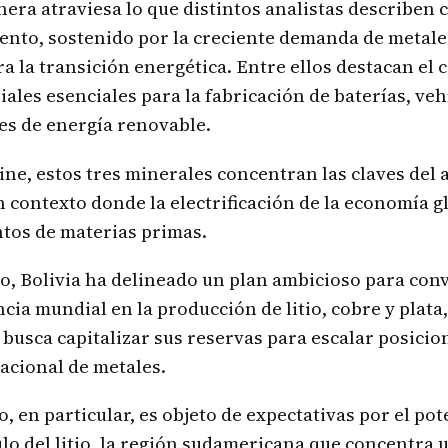
nera atraviesa lo que distintos analistas describen
iento, sostenido por la creciente demanda de metal
a la transición energética. Entre ellos destacan el co
iales esenciales para la fabricación de baterías, ve
des de energía renovable.
e, estos tres minerales concentran las claves del 
un contexto donde la electrificación de la economía g
tos de materias primas.
o, Bolivia ha delineado un plan ambicioso para conv
ncia mundial en la producción de litio, cobre y plata
 busca capitalizar sus reservas para escalar posicio
acional de metales.
no, en particular, es objeto de expectativas por el pot
lo del litio, la región sudamericana que concentra 