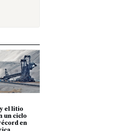
y el litio
 un ciclo
récord en
ica