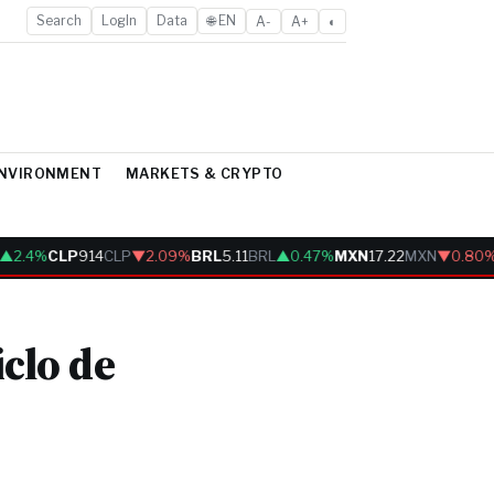
Search
LogIn
Data
🌐 EN
A-
A+
◐
ENVIRONMENT
MARKETS & CRYPTO
.4%
CLP
914
CLP
▼2.09%
BRL
5.11
BRL
▲0.47%
MXN
17.22
MXN
▼0.80%
iclo de