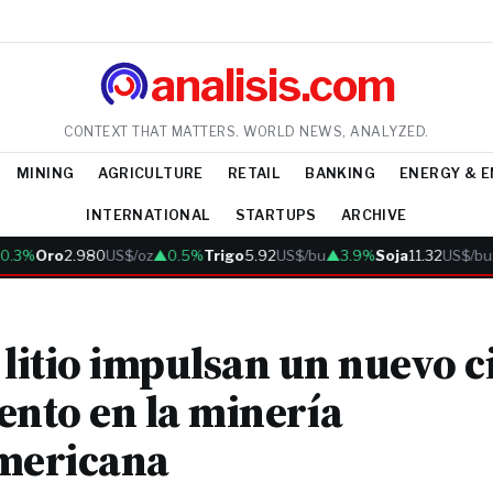
analisis.com
CONTEXT THAT MATTERS. WORLD NEWS, ANALYZED.
MINING
AGRICULTURE
RETAIL
BANKING
ENERGY & 
INTERNATIONAL
STARTUPS
ARCHIVE
3%
Oro
2.980
US$/oz
▲0.5%
Trigo
5.92
US$/bu
▲3.9%
Soja
11.32
US$/bu
▲2
 litio impulsan un nuevo c
ento en la minería
mericana