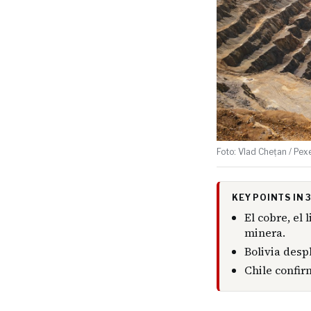
Foto: Vlad Chețan / Pex
KEY POINTS IN
El cobre, el
minera.
Bolivia desp
Chile confir