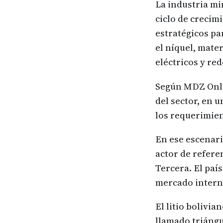
La industria mi
ciclo de crecim
estratégicos par
el níquel, mater
eléctricos y re
Según MDZ Onlin
del sector, en 
los requerimien
En ese escenari
actor de refere
Tercera. El país
mercado intern
El litio bolivia
llamado triángu