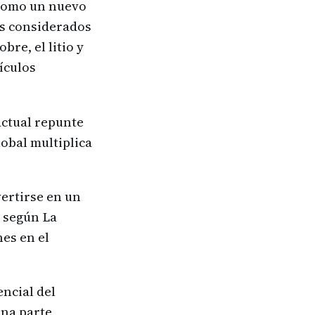
 como un nuevo
es considerados
bre, el litio y
hículos
actual repunte
lobal multiplica
ertirse en un
, según La
nes en el
encial del
una parte