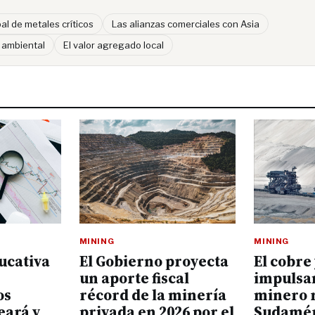
l de metales críticos
Las alianzas comerciales con Asia
d ambiental
El valor agregado local
MINING
MINING
ucativa
El Gobierno proyecta
El cobre 
un aporte fiscal
impulsan
os
récord de la minería
minero 
eará y
privada en 2026 por el
Sudamér