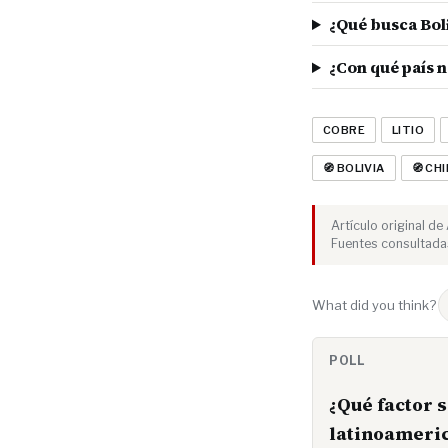
¿Qué busca Bol
¿Con qué país n
COBRE
LITIO
🧭 BOLIVIA
🧭 CHI
Artículo original d
Fuentes consultada
What did you think?
POLL
¿Qué factor 
latinoameri