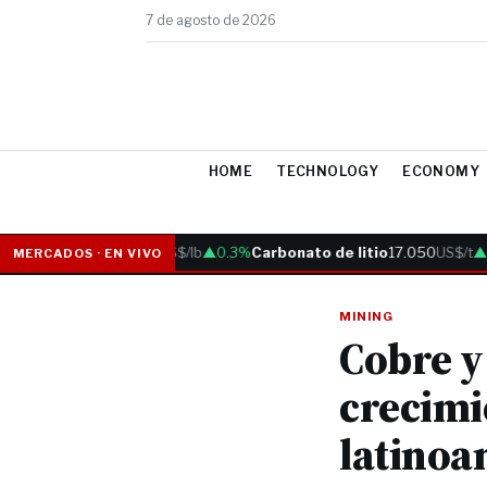
7 de agosto de 2026
HOME
TECHNOLOGY
ECONOMY
Cobre
6.05
US$/lb
▲0.3%
Carbonato de litio
17.050
US$/t
▲0.
MERCADOS · EN VIVO
MINING
Cobre y
crecimi
latinoa