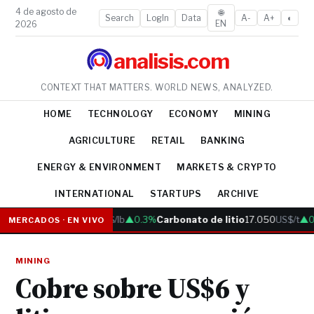
4 de agosto de
🌐
Search
LogIn
Data
A-
A+
◐
EN
2026
analisis.com
CONTEXT THAT MATTERS. WORLD NEWS, ANALYZED.
HOME
TECHNOLOGY
ECONOMY
MINING
AGRICULTURE
RETAIL
BANKING
ENERGY & ENVIRONMENT
MARKETS & CRYPTO
INTERNATIONAL
STARTUPS
ARCHIVE
Cobre
6.05
US$/lb
▲0.3%
Carbonato de litio
17.050
US$/t
▲0.
MERCADOS · EN VIVO
MINING
Cobre sobre US$6 y