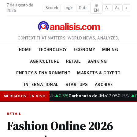
7 de agosto de
🌐
Search
LogIn
Data
A-
A+
◐
EN
2026
analisis.com
CONTEXT THAT MATTERS. WORLD NEWS, ANALYZED.
HOME
TECHNOLOGY
ECONOMY
MINING
AGRICULTURE
RETAIL
BANKING
ENERGY & ENVIRONMENT
MARKETS & CRYPTO
INTERNATIONAL
STARTUPS
ARCHIVE
Cobre
6.05
US$/lb
▲0.3%
Carbonato de litio
17.050
US$/t
▲0.
MERCADOS · EN VIVO
RETAIL
Fashion Online 2026