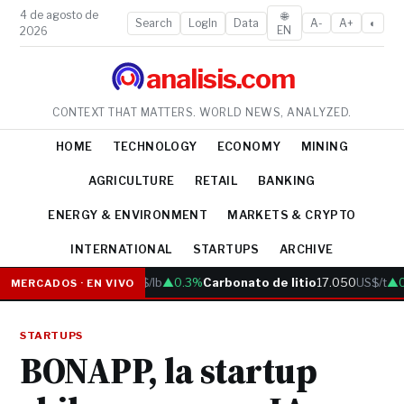
4 de agosto de
🌐
Search
LogIn
Data
A-
A+
◐
EN
2026
analisis.com
CONTEXT THAT MATTERS. WORLD NEWS, ANALYZED.
HOME
TECHNOLOGY
ECONOMY
MINING
AGRICULTURE
RETAIL
BANKING
ENERGY & ENVIRONMENT
MARKETS & CRYPTO
INTERNATIONAL
STARTUPS
ARCHIVE
Cobre
6.05
US$/lb
▲0.3%
Carbonato de litio
17.050
US$/t
▲0.
MERCADOS · EN VIVO
STARTUPS
BONAPP, la startup