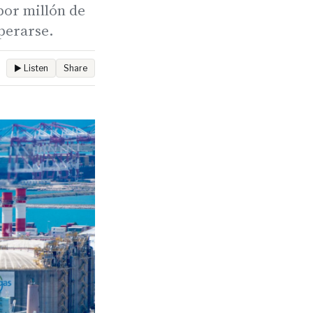
por millón de
uperarse.
▶ Listen
Share