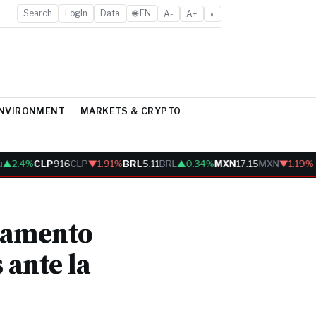
Search
LogIn
Data
🌐 EN
A-
A+
◐
ENVIRONMENT
MARKETS & CRYPTO
2.4%
CLP
916
CLP
▼1.91%
BRL
5.11
BRL
▲0.34%
MXN
17.15
MXN
▼1.19%
gamento
 ante la