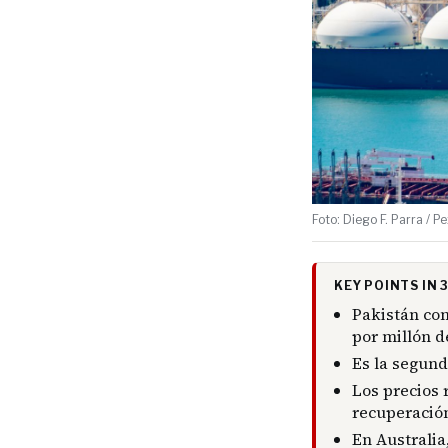
Foto: Diego F. Parra / P
KEY POINTS IN
Pakistán com
por millón d
Es la segund
Los precios 
recuperación
En Australia