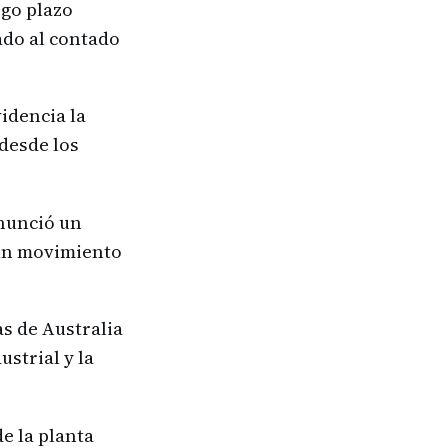
rgo plazo
ado al contado
idencia la
desde los
.
anunció un
 un movimiento
as de Australia
strial y la
e la planta