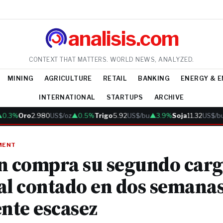
analisis.com
CONTEXT THAT MATTERS. WORLD NEWS, ANALYZED.
MINING
AGRICULTURE
RETAIL
BANKING
ENERGY & 
INTERNATIONAL
STARTUPS
ARCHIVE
.3%
Oro
2.980
US$/oz
▲0.5%
Trigo
5.92
US$/bu
▲3.9%
Soja
11.32
US$/bu
▲
MENT
n compra su segundo car
al contado en dos semanas
ente escasez