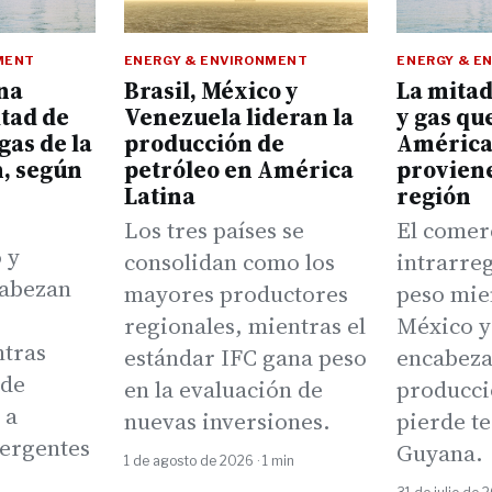
MENT
ENERGY & ENVIRONMENT
ENERGY & E
na
Brasil, México y
La mitad
itad de
Venezuela lideran la
y gas qu
gas de la
producción de
América 
n, según
petróleo en América
proviene
Latina
región
Los tres países se
El comer
 y
consolidan como los
intrarre
cabezan
mayores productores
peso mien
regionales, mientras el
México y
ntras
estándar IFC gana peso
encabeza
rde
en la evaluación de
producci
 a
nuevas inversiones.
pierde te
ergentes
Guyana.
1 de agosto de 2026 · 1 min