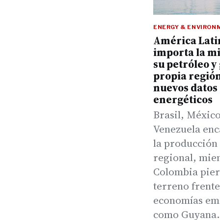
ENERGY & ENVIRON
América Lati
importa la m
su petróleo y 
propia regió
nuevos datos
energéticos
Brasil, México
Venezuela en
la producción
regional, mie
Colombia pie
terreno frente
economías em
como Guyana.