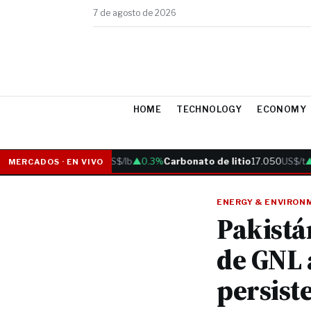
7 de agosto de 2026
HOME
TECHNOLOGY
ECONOMY
Cobre
6.05
US$/lb
▲0.3%
Carbonato de litio
17.050
US$/t
▲0
MERCADOS · EN VIVO
ENERGY & ENVIRON
Pakistá
de GNL 
persist