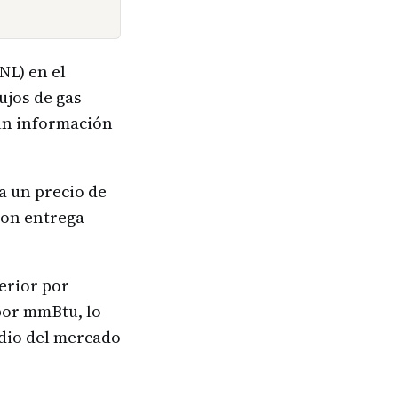
NL) en el
ujos de gas
gún información
a un precio de
con entrega
erior por
 por mmBtu, lo
dio del mercado