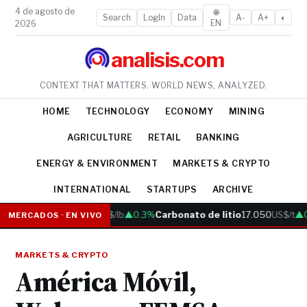
4 de agosto de
🌐
Search
LogIn
Data
A-
A+
◐
EN
2026
analisis.com
CONTEXT THAT MATTERS. WORLD NEWS, ANALYZED.
HOME
TECHNOLOGY
ECONOMY
MINING
AGRICULTURE
RETAIL
BANKING
ENERGY & ENVIRONMENT
MARKETS & CRYPTO
INTERNATIONAL
STARTUPS
ARCHIVE
Cobre
6.05
US$/lb
▲0.3%
Carbonato de litio
17.050
US$/t
▲0.
MERCADOS · EN VIVO
MARKETS & CRYPTO
América Móvil,