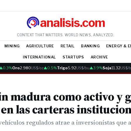
analisis.com
CONTEXT THAT MATTERS. WORLD NEWS, ANALYZED.
MINING
AGRICULTURE
RETAIL
BANKING
ENERGY & 
INTERNATIONAL
STARTUPS
ARCHIVE
.3%
Oro
2.980
US$/oz
▲0.5%
Trigo
5.92
US$/bu
▲3.9%
Soja
11.32
US$/bu
oin madura como activo y 
en las carteras institucio
vehículos regulados atrae a inversionistas que