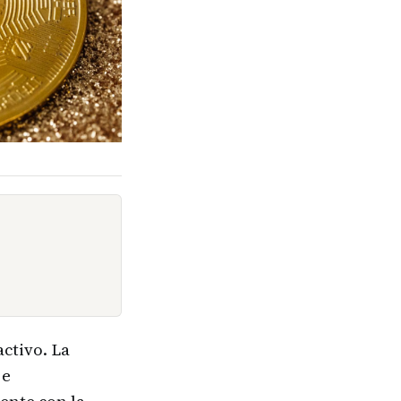
ctivo. La
 e