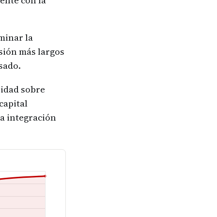
ente con la
iminar la
rsión más largos
sado.
ridad sobre
capital
la integración