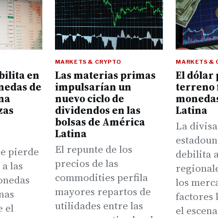
MARKETS & CRYPTO
MARKETS & 
bilita en
Las materias primas
El dólar
onedas de
impulsarían un
terreno 
na
nuevo ciclo de
monedas
zas
dividendos en las
Latina
bolsas de América
La divisa
Latina
estadoun
El repunte de los
e pierde
debilita 
precios de las
 a las
regional
commodities perfila
onedas
los merc
mayores repartos de
nas
factores
utilidades entre las
 el
el escena