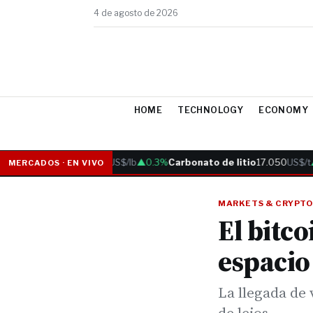
4 de agosto de 2026
HOME
TECHNOLOGY
ECONOMY
Cobre
6.05
US$/lb
▲0.3%
Carbonato de litio
17.050
US$/t
▲0
MERCADOS · EN VIVO
MARKETS & CRYPTO
El bitc
espacio 
La llegada de 
de lejos.