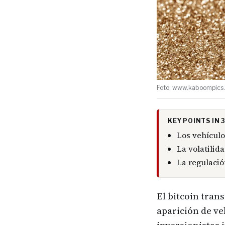
Foto: www.kaboompics.
KEY POINTS IN
Los vehículo
La volatilid
La regulació
El bitcoin tran
aparición de ve