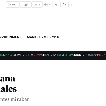
Search
LogIn
Data
🌐 EN
A-
A+
◐
ENVIRONMENT
MARKETS & CRYPTO
▲2.4%
CLP
912
CLP
▼2.29%
BRL
5.12
BRL
▲0.61%
MXN
17.23
MXN
▼0.74%
gana
nales
 antes miraban