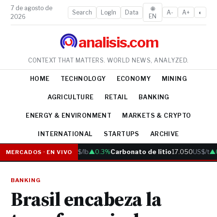
7 de agosto de
🌐
Search
LogIn
Data
A-
A+
◐
EN
2026
analisis.com
CONTEXT THAT MATTERS. WORLD NEWS, ANALYZED.
HOME
TECHNOLOGY
ECONOMY
MINING
AGRICULTURE
RETAIL
BANKING
ENERGY & ENVIRONMENT
MARKETS & CRYPTO
INTERNATIONAL
STARTUPS
ARCHIVE
Cobre
6.05
US$/lb
▲0.3%
Carbonato de litio
17.050
US$/t
▲0.
MERCADOS · EN VIVO
BANKING
Brasil encabeza la