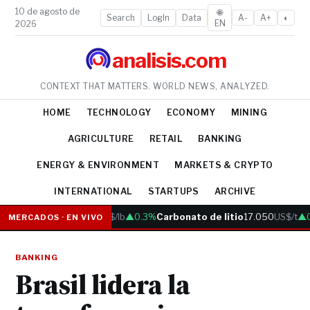
10 de agosto de
🌐
Search
LogIn
Data
A-
A+
◐
EN
2026
analisis.com
CONTEXT THAT MATTERS. WORLD NEWS, ANALYZED.
HOME
TECHNOLOGY
ECONOMY
MINING
AGRICULTURE
RETAIL
BANKING
ENERGY & ENVIRONMENT
MARKETS & CRYPTO
INTERNATIONAL
STARTUPS
ARCHIVE
Cobre
6.05
US$/lb
▲0.3%
Carbonato de litio
17.050
US$/t
▲0.
MERCADOS · EN VIVO
BANKING
Brasil lidera la