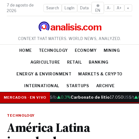
7 de agosto de
🌐
Search
LogIn
Data
A-
A+
◐
EN
2026
analisis.com
CONTEXT THAT MATTERS. WORLD NEWS, ANALYZED.
HOME
TECHNOLOGY
ECONOMY
MINING
AGRICULTURE
RETAIL
BANKING
ENERGY & ENVIRONMENT
MARKETS & CRYPTO
INTERNATIONAL
STARTUPS
ARCHIVE
Cobre
6.05
US$/lb
▲0.3%
Carbonato de litio
17.050
US$/t
▲0.
MERCADOS · EN VIVO
TECHNOLOGY
América Latina