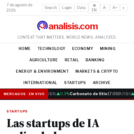
7 de agosto de
🌐
Search
LogIn
Data
A-
A+
◐
EN
2026
analisis.com
CONTEXT THAT MATTERS. WORLD NEWS, ANALYZED.
HOME
TECHNOLOGY
ECONOMY
MINING
AGRICULTURE
RETAIL
BANKING
ENERGY & ENVIRONMENT
MARKETS & CRYPTO
INTERNATIONAL
STARTUPS
ARCHIVE
Cobre
6.05
US$/lb
▲0.3%
Carbonato de litio
17.050
US$/t
▲0
MERCADOS · EN VIVO
STARTUPS
Las startups de IA