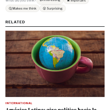
What did you think?
🔥 Important
🤔 Makes me think
😮 Surprising
RELATED
INTERNATIONAL
América Latina: giro político hacia la