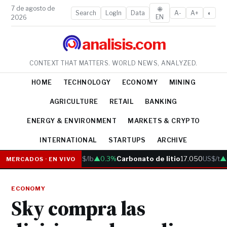
7 de agosto de
🌐
Search
LogIn
Data
A-
A+
◐
EN
2026
analisis.com
CONTEXT THAT MATTERS. WORLD NEWS, ANALYZED.
HOME
TECHNOLOGY
ECONOMY
MINING
AGRICULTURE
RETAIL
BANKING
ENERGY & ENVIRONMENT
MARKETS & CRYPTO
INTERNATIONAL
STARTUPS
ARCHIVE
Cobre
6.05
US$/lb
▲0.3%
Carbonato de litio
17.050
US$/t
▲0
MERCADOS · EN VIVO
ECONOMY
Sky compra las