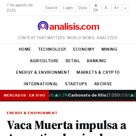
7 de agosto de
🌐
Search
LogIn
Data
A-
A+
◐
EN
2026
analisis.com
CONTEXT THAT MATTERS. WORLD NEWS, ANALYZED.
HOME
TECHNOLOGY
ECONOMY
MINING
AGRICULTURE
RETAIL
BANKING
ENERGY & ENVIRONMENT
MARKETS & CRYPTO
INTERNATIONAL
STARTUPS
ARCHIVE
Cobre
6.05
US$/lb
▲0.3%
Carbonato de litio
17.050
US$/t
▲0.
MERCADOS · EN VIVO
ENERGY & ENVIRONMENT
Vaca Muerta impulsa a