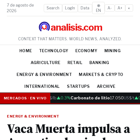
7 de agosto de
🌐
Search
LogIn
Data
A-
A+
◐
EN
2026
analisis.com
CONTEXT THAT MATTERS. WORLD NEWS, ANALYZED.
HOME
TECHNOLOGY
ECONOMY
MINING
AGRICULTURE
RETAIL
BANKING
ENERGY & ENVIRONMENT
MARKETS & CRYPTO
INTERNATIONAL
STARTUPS
ARCHIVE
Cobre
6.05
US$/lb
▲0.3%
Carbonato de litio
17.050
US$/t
▲0.
MERCADOS · EN VIVO
ENERGY & ENVIRONMENT
Vaca Muerta impulsa a