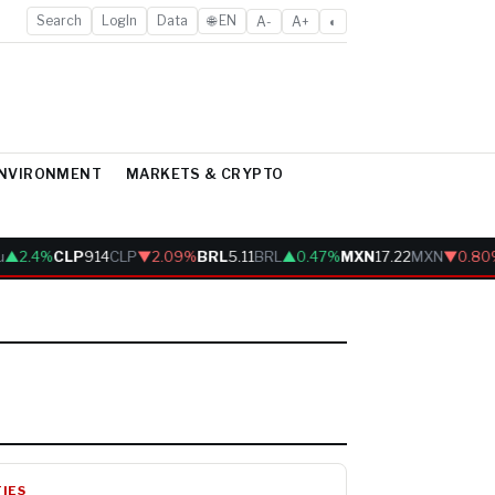
Search
LogIn
Data
🌐 EN
A-
A+
◐
ENVIRONMENT
MARKETS & CRYPTO
▲2.4%
CLP
914
CLP
▼2.09%
BRL
5.11
BRL
▲0.47%
MXN
17.22
MXN
▼0.80%
IES