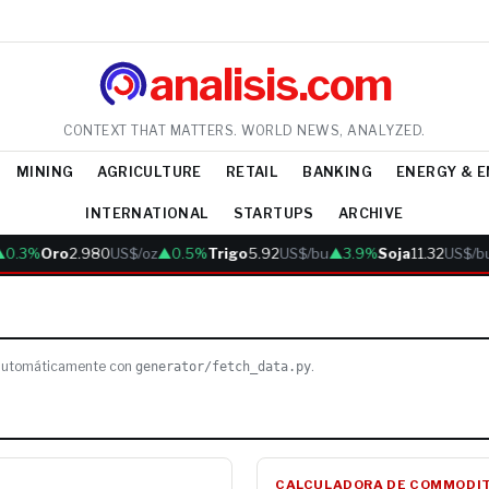
analisis.com
CONTEXT THAT MATTERS. WORLD NEWS, ANALYZED.
MINING
AGRICULTURE
RETAIL
BANKING
ENERGY & 
INTERNATIONAL
STARTUPS
ARCHIVE
.3%
Oro
2.980
US$/oz
▲0.5%
Trigo
5.92
US$/bu
▲3.9%
Soja
11.32
US$/bu
s automáticamente con
.
generator/fetch_data.py
CALCULADORA DE COMMODIT