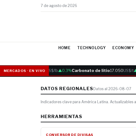
7 de agosto de 2026
HOME
TECHNOLOGY
ECONOMY
Cobre
6.05
US$/lb
▲0.3%
Carbonato de litio
17.050
US$/t
▲0
MERCADOS · EN VIVO
DATOS REGIONALES
Datos al 2026-08-07
Indicadores clave para América Latina. Actualizable
HERRAMIENTAS
CONVERSOR DE DIVISAS