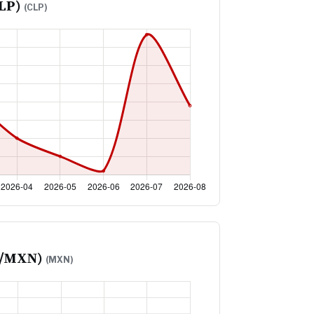
CLP)
(CLP)
D/MXN)
(MXN)