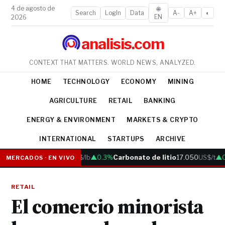
4 de agosto de
🌐
Search
LogIn
Data
A-
A+
◐
EN
2026
analisis.com
CONTEXT THAT MATTERS. WORLD NEWS, ANALYZED.
HOME
TECHNOLOGY
ECONOMY
MINING
AGRICULTURE
RETAIL
BANKING
ENERGY & ENVIRONMENT
MARKETS & CRYPTO
INTERNATIONAL
STARTUPS
ARCHIVE
Cobre
6.05
US$/lb
▲0.3%
Carbonato de litio
17.050
US$/t
▲0.
MERCADOS · EN VIVO
RETAIL
El comercio minorista