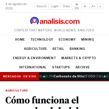
4 de agosto de
🌐
Search
LogIn
Data
A-
A+
◐
EN
2026
analisis.com
CONTEXT THAT MATTERS. WORLD NEWS, ANALYZED.
HOME
TECHNOLOGY
ECONOMY
MINING
AGRICULTURE
RETAIL
BANKING
ENERGY & ENVIRONMENT
MARKETS & CRYPTO
INTERNATIONAL
STARTUPS
ARCHIVE
Cobre
6.05
US$/lb
▲0.3%
Carbonato de litio
17.050
US$/t
▲0.3
MERCADOS · EN VIVO
AGRICULTURE
Cómo funciona el