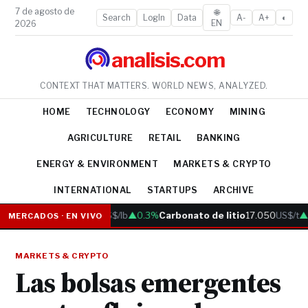
7 de agosto de
🌐
Search
LogIn
Data
A-
A+
◐
EN
2026
analisis.com
CONTEXT THAT MATTERS. WORLD NEWS, ANALYZED.
HOME
TECHNOLOGY
ECONOMY
MINING
AGRICULTURE
RETAIL
BANKING
ENERGY & ENVIRONMENT
MARKETS & CRYPTO
INTERNATIONAL
STARTUPS
ARCHIVE
Cobre
6.05
US$/lb
▲0.3%
Carbonato de litio
17.050
US$/t
▲0
MERCADOS · EN VIVO
MARKETS & CRYPTO
Las bolsas emergentes