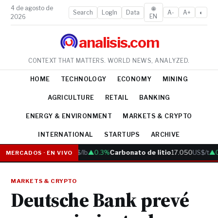
4 de agosto de
🌐
Search
LogIn
Data
A-
A+
◐
EN
2026
analisis.com
CONTEXT THAT MATTERS. WORLD NEWS, ANALYZED.
HOME
TECHNOLOGY
ECONOMY
MINING
AGRICULTURE
RETAIL
BANKING
ENERGY & ENVIRONMENT
MARKETS & CRYPTO
INTERNATIONAL
STARTUPS
ARCHIVE
Cobre
6.05
US$/lb
▲0.3%
Carbonato de litio
17.050
US$/t
▲0.
MERCADOS · EN VIVO
MARKETS & CRYPTO
Deutsche Bank prevé