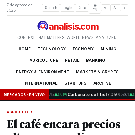
7 de agosto de
🌐
Search
LogIn
Data
A-
A+
◐
EN
2026
analisis.com
CONTEXT THAT MATTERS. WORLD NEWS, ANALYZED.
HOME
TECHNOLOGY
ECONOMY
MINING
AGRICULTURE
RETAIL
BANKING
ENERGY & ENVIRONMENT
MARKETS & CRYPTO
INTERNATIONAL
STARTUPS
ARCHIVE
Cobre
6.05
US$/lb
▲0.3%
Carbonato de litio
17.050
US$/t
▲0.
MERCADOS · EN VIVO
AGRICULTURE
El café encara precios