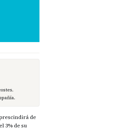
costes.
mpañía.
 prescindirá de
el 3% de su