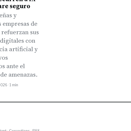
are seguro
eñas y
 empresas de
 refuerzan sus
digitales con
ia artificial y
vos
s ante el
de amenazas.
2026 · 1 min
tant
·
Corrections
·
RSS