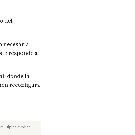
o del
o necesaria
uste responde a
al, donde la
bién reconfigura
 múltiples medios.