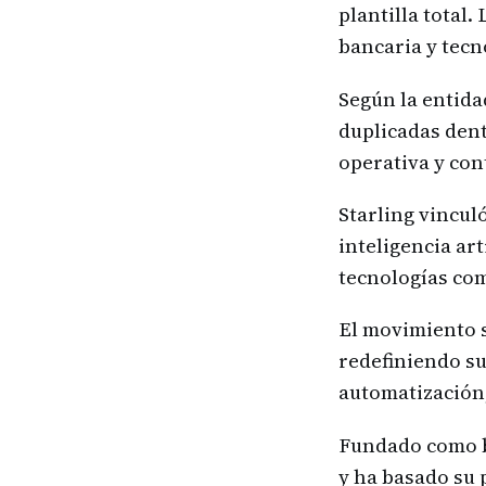
plantilla total
bancaria y tecn
Según la entida
duplicadas dentr
operativa y con
Starling vincul
inteligencia ar
tecnologías com
El movimiento s
redefiniendo su
automatización,
Fundado como ba
y ha basado su 