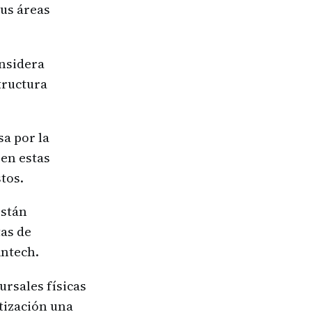
sus áreas
onsidera
structura
sa por la
 en estas
tos.
están
tas de
intech.
ursales físicas
atización una