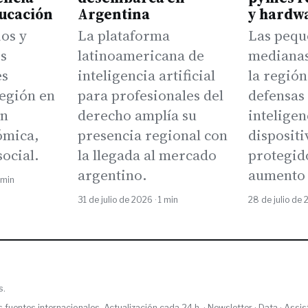
ducación
Argentina
y hardw
ios y
La plataforma
Las pequ
s
latinoamericana de
medianas
es
inteligencia artificial
la región
región en
para profesionales del
defensas 
ón
derecho amplía su
inteligenc
ómica,
presencia regional con
dispositi
social.
la llegada al mercado
protegido
argentino.
aumento 
 min
31 de julio de 2026 · 1 min
28 de julio de 
s.
s fuentes internacionales. Actualización cada 24 h. ·
Newsletter
·
Data
·
Assis