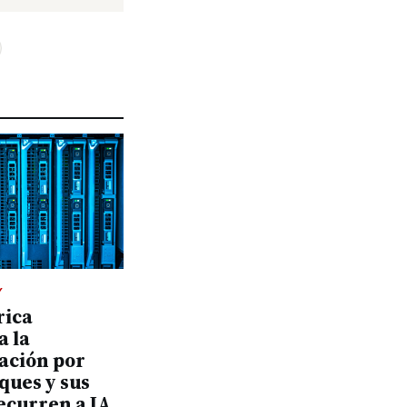
Y
ica
a la
ación por
ques y sus
ecurren a IA