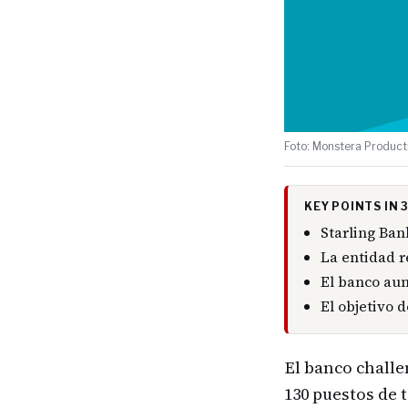
Foto: Monstera Producti
KEY POINTS IN
Starling Ban
La entidad r
El banco aum
El objetivo 
El banco challe
130 puestos de 