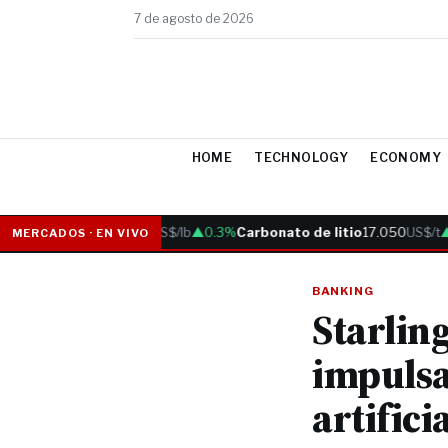
7 de agosto de 2026
HOME
TECHNOLOGY
ECONOMY
Cobre
6.05
US$/lb
▲0.3%
Carbonato de litio
17.050
US$/t
▲0
MERCADOS · EN VIVO
BANKING
Starlin
impulsa
artifici