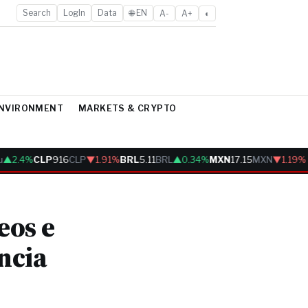
Search
LogIn
Data
🌐 EN
A-
A+
◐
ENVIRONMENT
MARKETS & CRYPTO
2.4%
CLP
916
CLP
▼1.91%
BRL
5.11
BRL
▲0.34%
MXN
17.15
MXN
▼1.19%
eos e
ncia