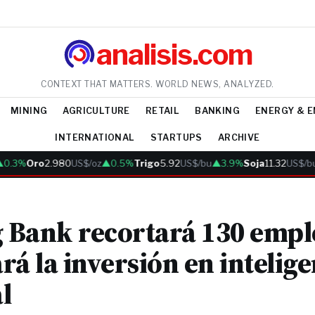
analisis.com
CONTEXT THAT MATTERS. WORLD NEWS, ANALYZED.
MINING
AGRICULTURE
RETAIL
BANKING
ENERGY & 
INTERNATIONAL
STARTUPS
ARCHIVE
.3%
Oro
2.980
US$/oz
▲0.5%
Trigo
5.92
US$/bu
▲3.9%
Soja
11.32
US$/bu
▲
g Bank recortará 130 empl
rá la inversión en intelige
al