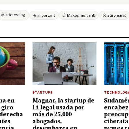
👍 Interesting
🔥 Important
🤔 Makes me think
😮 Surprising
STARTUPS
TECHNOLOG
na en
Magnar, la startup de
Sudamér
 giro
IA legal usada por
encabez
a derecha
más de 25.000
preocup
ates
abogados,
ciberata
encia
desembarca en
pymes r