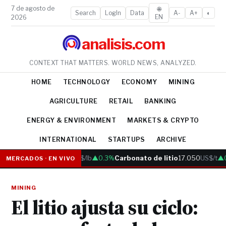
7 de agosto de
🌐
Search
LogIn
Data
A-
A+
◐
EN
2026
analisis.com
CONTEXT THAT MATTERS. WORLD NEWS, ANALYZED.
HOME
TECHNOLOGY
ECONOMY
MINING
AGRICULTURE
RETAIL
BANKING
ENERGY & ENVIRONMENT
MARKETS & CRYPTO
INTERNATIONAL
STARTUPS
ARCHIVE
Cobre
6.05
US$/lb
▲0.3%
Carbonato de litio
17.050
US$/t
▲0.
MERCADOS · EN VIVO
MINING
El litio ajusta su ciclo: