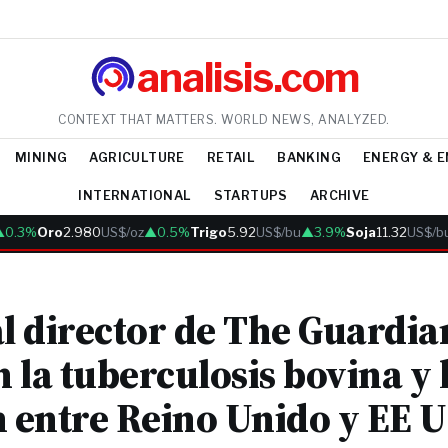
analisis.com
CONTEXT THAT MATTERS. WORLD NEWS, ANALYZED.
MINING
AGRICULTURE
RETAIL
BANKING
ENERGY & 
INTERNATIONAL
STARTUPS
ARCHIVE
3%
Oro
2.980
US$/oz
▲0.5%
Trigo
5.92
US$/bu
▲3.9%
Soja
11.32
US$/bu
▲
al director de The Guardia
 la tuberculosis bovina y 
n entre Reino Unido y EE 