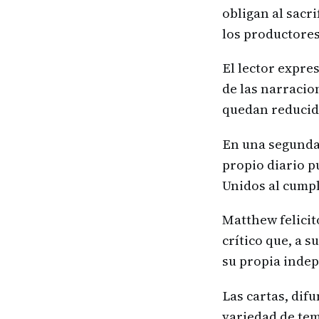
obligan al sacr
los productores
El lector expres
de las narracio
quedan reducida
En una segunda 
propio diario p
Unidos al cumpl
Matthew felicit
crítico que, a 
su propia indep
Las cartas, dif
variedad de tema