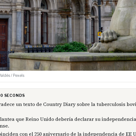
Valdés / Pexels
 30 SECONDS
radece un texto de Country Diary sobre la tuberculosis bov
plantea que Reino Unido debería declarar su independencia
nse.
oinciden con el 250 aniversario de la independencia de EE 