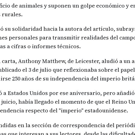
ificio de animales y suponen un golpe económico y 
 rurales.
ó su solidaridad hacia la autora del artículo, subra
nes personales para transmitir realidades del cam
s a cifras o informes técnicos.
carta, Anthony Matthew, de Leicester, aludió a un a
ublicado el 3 de julio que reflexionaba sobre el pape
irse 250 años de su independencia del imperio britá
ó a Estados Unidos por ese aniversario, pero añadi
su juicio, había llegado el momento de que el Reino U
endencia respecto del "imperio" estadounidense.
undidas en la sección de correspondencia del periódic
s que interesan a sus lectores, desde las dificultad