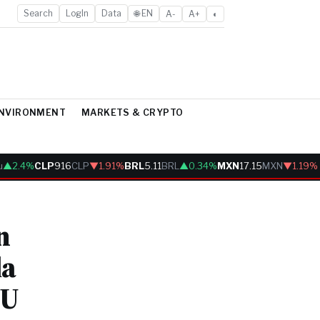
Search
LogIn
Data
🌐 EN
A-
A+
◐
ENVIRONMENT
MARKETS & CRYPTO
2.4%
CLP
916
CLP
▼1.91%
BRL
5.11
BRL
▲0.34%
MXN
17.15
MXN
▼1.19%
n
la
UU