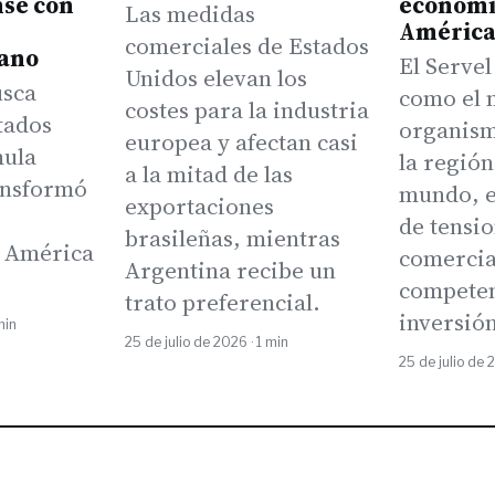
se con
económi
Las medidas
América
comerciales de Estados
cano
El Servel
Unidos elevan los
usca
como el 
costes para la industria
tados
organism
europea y afectan casi
mula
la región
a la mitad de las
ransformó
mundo, e
exportaciones
de tensi
brasileñas, mientras
n América
comercia
Argentina recibe un
competen
trato preferencial.
inversió
min
25 de julio de 2026 · 1 min
25 de julio de 