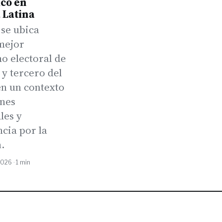
co en
 Latina
 se ubica
mejor
o electoral de
 y tercero del
n un contexto
ones
les y
cia por la
n.
2026 · 1 min