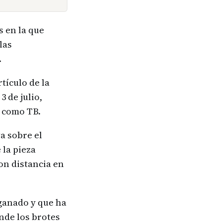
s en la que
las
.
tículo de la
 de julio,
s como TB.
a sobre el
 la pieza
on distancia en
 ganado y que ha
nde los brotes