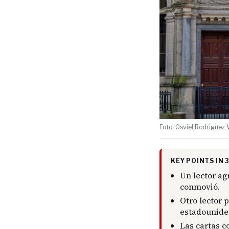
Foto: Osviel Rodriguez 
KEY POINTS IN
Un lector ag
conmovió.
Otro lector 
estadounide
Las cartas c