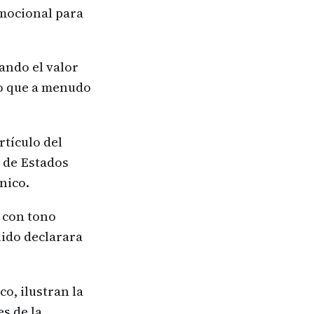
emocional para
yando el valor
po que a menudo
rtículo del
l de Estados
nico.
ó con tono
nido declarara
o, ilustran la
es de la