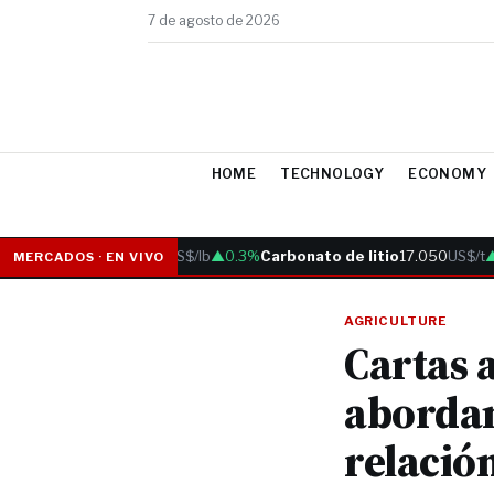
7 de agosto de 2026
HOME
TECHNOLOGY
ECONOMY
Cobre
6.05
US$/lb
▲0.3%
Carbonato de litio
17.050
US$/t
▲0.
MERCADOS · EN VIVO
AGRICULTURE
Cartas 
abordan
relació