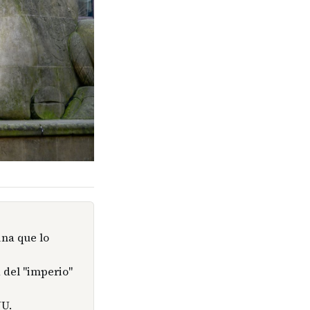
ina que lo
 del "imperio"
UU.