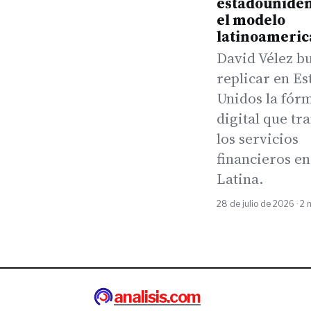
estadouniden
el modelo
latinoameri
David Vélez b
replicar en Es
Unidos la fór
digital que t
los servicios
financieros e
Latina.
28 de julio de 2026 · 2 
analisis.com