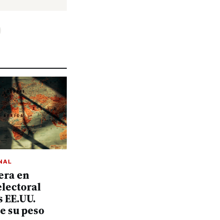
NAL
dera en
electoral
 EE.UU.
e su peso