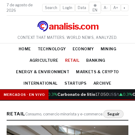
7 de agosto de
🌐
Search
LogIn
Data
A-
A+
◐
EN
2026
analisis.com
CONTEXT THAT MATTERS. WORLD NEWS, ANALYZED.
HOME
TECHNOLOGY
ECONOMY
MINING
AGRICULTURE
RETAIL
BANKING
ENERGY & ENVIRONMENT
MARKETS & CRYPTO
INTERNATIONAL
STARTUPS
ARCHIVE
re
6.05
US$/lb
▲0.3%
Carbonato de litio
17.050
US$/t
▲0.3%
Oro
2.980
MERCADOS · EN VIVO
RETAIL
Consumo, comercio minorista y e-commerce.
Seguir