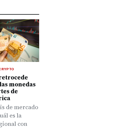
CRYPTO
 retrocede
 las monedas
tes de
ica
sis de mercado
uál es la
gional con