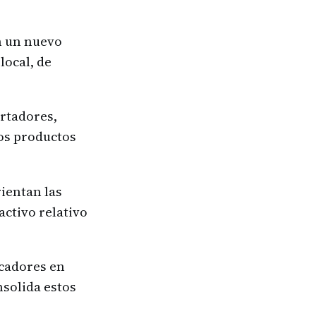
n un nuevo
local, de
ortadores,
los productos
ientan las
activo relativo
icadores en
nsolida estos