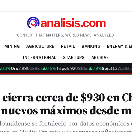
analisis.com
CONTEXT THAT MATTERS. WORLD NEWS, ANALYZED.
MINING
AGRICULTURE
RETAIL
BANKING
ENERGY & 
INTERNATIONAL
STARTUPS
ARCHIVE
3%
Oro
2.980
US$/oz
▲0.5%
Trigo
5.92
US$/bu
▲3.9%
Soja
11.32
US$/bu
▲
 cierra cerca de $930 en Ch
 nuevos máximos desde m
adounidense se fortaleció por datos económicos 
nes en Medio Oriente y la sorpresa inflacionari