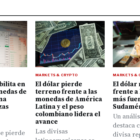
MARKETS & CRYPTO
MARKETS & 
bilita en
El dólar pierde
El dólar
onedas de
terreno frente a las
frente a
na
monedas de América
más fuer
zas
Latina y el peso
Sudamér
colombiano lidera el
Un análi
avance
destaca c
Las divisas
e pierde
divisa re