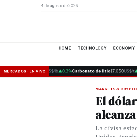
4 de agosto de 2026
HOME
TECHNOLOGY
ECONOMY
Cobre
6.05
US$/lb
▲0.3%
Carbonato de litio
17.050
US$/t
▲0.
MERCADOS · EN VIVO
MARKETS & CRYPTO
El dólar
alcanza
La divisa est
Unidos, tensio