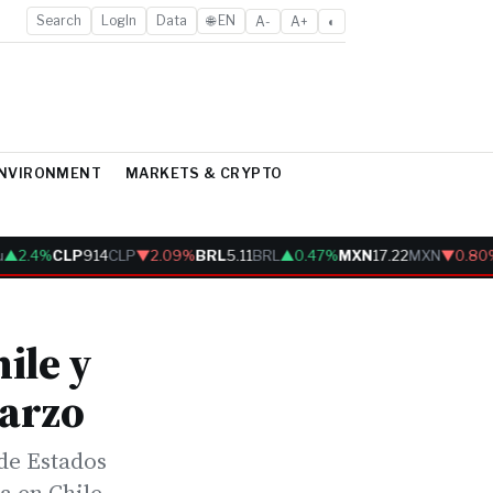
Search
LogIn
Data
🌐 EN
A-
A+
◐
ENVIRONMENT
MARKETS & CRYPTO
2.4%
CLP
914
CLP
▼2.09%
BRL
5.11
BRL
▲0.47%
MXN
17.22
MXN
▼0.80%
ile y
arzo
de Estados
a en Chile.