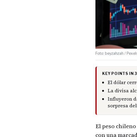
Foto: beyzahzah / Pexel
KEY POINTS IN
El dólar cer
La divisa a
Influyeron d
sorpresa del
El peso chileno
con una marcada