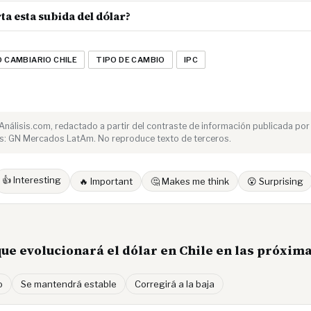
a esta subida del dólar?
 CAMBIARIO CHILE
TIPO DE CAMBIO
IPC
e Análisis.com, redactado a partir del contraste de información publicada por
s: GN Mercados LatAm. No reproduce texto de terceros.
👍 Interesting
🔥 Important
🤔 Makes me think
😮 Surprising
ue evolucionará el dólar en Chile en las próxi
o
Se mantendrá estable
Corregirá a la baja