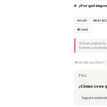
¿Por qué import
DÓLAR
MERCADO
🧭 CHILE
Artículo original d
Fuentes consultada
What did you think?
POLL
¿Cómo cree q
Seguirá subiend