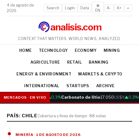
4 de agosto de
🌐
Search
LogIn
Data
A-
A+
◐
EN
2026
analisis.com
CONTEXT THAT MATTERS. WORLD NEWS, ANALYZED.
HOME
TECHNOLOGY
ECONOMY
MINING
AGRICULTURE
RETAIL
BANKING
ENERGY & ENVIRONMENT
MARKETS & CRYPTO
INTERNATIONAL
STARTUPS
ARCHIVE
Cobre
6.05
US$/lb
▲0.3%
Carbonato de litio
17.050
US$/t
▲0.3%
Or
MERCADOS · EN VIVO
PAÍS: CHILE
Cobertura y línea de tiempo · 88 notas
MINERÍA · 1 DE AGOSTO DE 2026