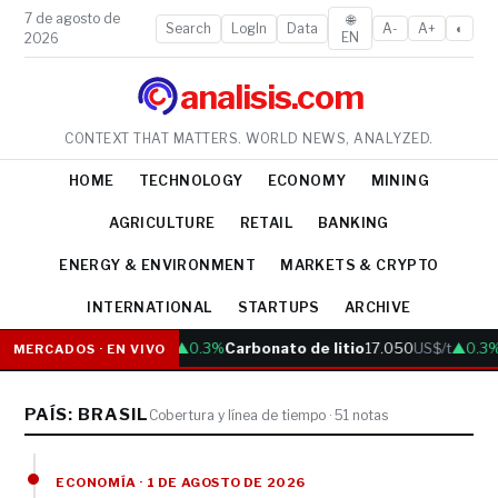
7 de agosto de
🌐
Search
LogIn
Data
A-
A+
◐
EN
2026
analisis.com
CONTEXT THAT MATTERS. WORLD NEWS, ANALYZED.
HOME
TECHNOLOGY
ECONOMY
MINING
AGRICULTURE
RETAIL
BANKING
ENERGY & ENVIRONMENT
MARKETS & CRYPTO
INTERNATIONAL
STARTUPS
ARCHIVE
Cobre
6.05
US$/lb
▲0.3%
Carbonato de litio
17.050
US$/t
▲0.3%
Or
MERCADOS · EN VIVO
PAÍS: BRASIL
Cobertura y línea de tiempo · 51 notas
ECONOMÍA · 1 DE AGOSTO DE 2026