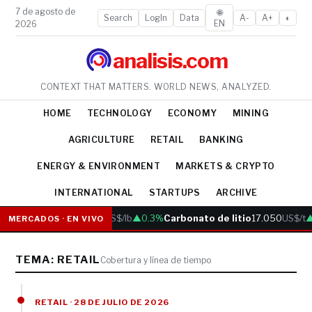
7 de agosto de
🌐
Search
LogIn
Data
A-
A+
◐
EN
2026
analisis.com
CONTEXT THAT MATTERS. WORLD NEWS, ANALYZED.
HOME
TECHNOLOGY
ECONOMY
MINING
AGRICULTURE
RETAIL
BANKING
ENERGY & ENVIRONMENT
MARKETS & CRYPTO
INTERNATIONAL
STARTUPS
ARCHIVE
Cobre
6.05
US$/lb
▲0.3%
Carbonato de litio
17.050
US$/t
▲
MERCADOS · EN VIVO
TEMA: RETAIL
Cobertura y línea de tiempo
RETAIL · 28 DE JULIO DE 2026