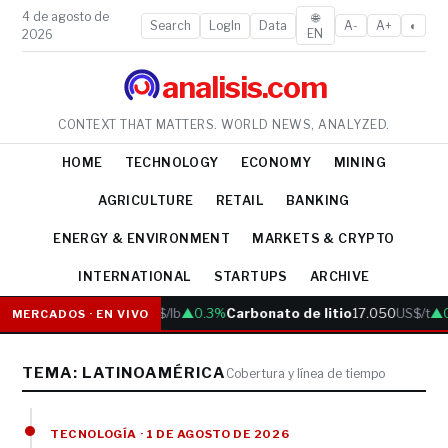
4 de agosto de
🌐
Search
LogIn
Data
A-
A+
◐
EN
2026
analisis.com
CONTEXT THAT MATTERS. WORLD NEWS, ANALYZED.
HOME
TECHNOLOGY
ECONOMY
MINING
AGRICULTURE
RETAIL
BANKING
ENERGY & ENVIRONMENT
MARKETS & CRYPTO
INTERNATIONAL
STARTUPS
ARCHIVE
Cobre
6.05
US$/lb
▲0.3%
Carbonato de litio
17.050
US$/t
▲0
MERCADOS · EN VIVO
TEMA: LATINOAMÉRICA
Cobertura y línea de tiempo
TECNOLOGÍA · 1 DE AGOSTO DE 2026