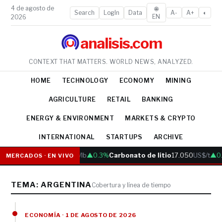
4 de agosto de
🌐
Search
LogIn
Data
A-
A+
◐
EN
2026
analisis.com
CONTEXT THAT MATTERS. WORLD NEWS, ANALYZED.
HOME
TECHNOLOGY
ECONOMY
MINING
AGRICULTURE
RETAIL
BANKING
ENERGY & ENVIRONMENT
MARKETS & CRYPTO
INTERNATIONAL
STARTUPS
ARCHIVE
Cobre
6.05
US$/lb
▲0.3%
Carbonato de litio
17.050
US$/t
▲0.3
MERCADOS · EN VIVO
TEMA: ARGENTINA
Cobertura y línea de tiempo
ECONOMÍA · 1 DE AGOSTO DE 2026