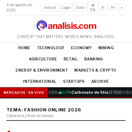
4 de agosto de
🌐
Search
LogIn
Data
A-
A+
◐
EN
2026
analisis.com
CONTEXT THAT MATTERS. WORLD NEWS, ANALYZED.
HOME
TECHNOLOGY
ECONOMY
MINING
AGRICULTURE
RETAIL
BANKING
ENERGY & ENVIRONMENT
MARKETS & CRYPTO
INTERNATIONAL
STARTUPS
ARCHIVE
Cobre
6.05
US$/lb
▲0.3%
Carbonato de litio
17.050
US$/t
MERCADOS · EN VIVO
TEMA: FASHION ONLINE 2026
Cobertura y línea de tiempo