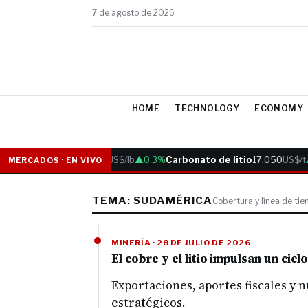
7 de agosto de 2026
HOME
TECHNOLOGY
ECONOMY
Cobre
6.05
US$/lb
▲0.3%
Carbonato de litio
17.050
US$/t
MERCADOS · EN VIVO
TEMA: SUDAMÉRICA
Cobertura y línea de ti
MINERÍA · 28 DE JULIO DE 2026
El cobre y el litio impulsan un ci
Exportaciones, aportes fiscales y 
estratégicos.