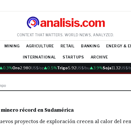
analisis.com
CONTEXT THAT MATTERS. WORLD NEWS, ANALYZED.
MINING
AGRICULTURE
RETAIL
BANKING
ENERGY & 
INTERNATIONAL
STARTUPS
ARCHIVE
▲0.3%
Oro
2.980
US$/oz
▲0.5%
Trigo
5.92
US$/bu
▲3.9%
Soja
11.32
US$/b
empo
clo minero récord en Sudamérica
nuevos proyectos de exploración crecen al calor del r