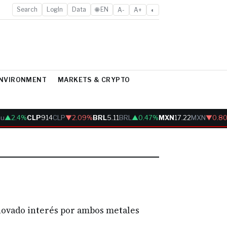
Search
LogIn
Data
🌐 EN
A-
A+
◐
ENVIRONMENT
MARKETS & CRYPTO
u
▲2.4%
CLP
914
CLP
▼2.09%
BRL
5.11
BRL
▲0.47%
MXN
17.22
MXN
▼0.80
enovado interés por ambos metales