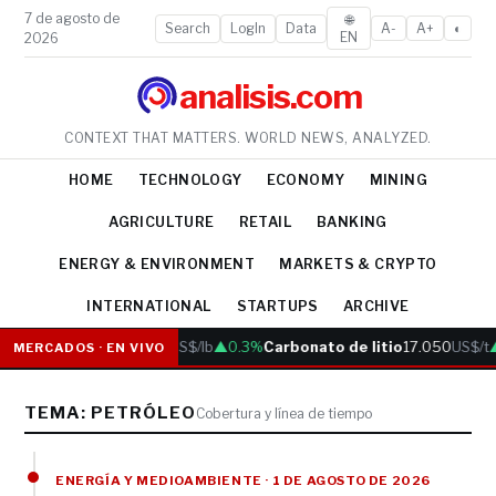
7 de agosto de
🌐
Search
LogIn
Data
A-
A+
◐
EN
2026
analisis.com
CONTEXT THAT MATTERS. WORLD NEWS, ANALYZED.
HOME
TECHNOLOGY
ECONOMY
MINING
AGRICULTURE
RETAIL
BANKING
ENERGY & ENVIRONMENT
MARKETS & CRYPTO
INTERNATIONAL
STARTUPS
ARCHIVE
Cobre
6.05
US$/lb
▲0.3%
Carbonato de litio
17.050
US$/t
▲
MERCADOS · EN VIVO
TEMA: PETRÓLEO
Cobertura y línea de tiempo
ENERGÍA Y MEDIOAMBIENTE · 1 DE AGOSTO DE 2026