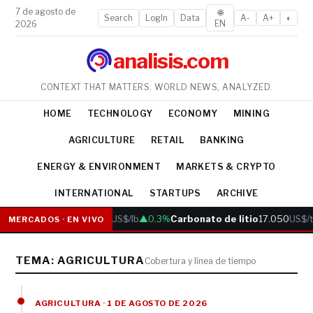
7 de agosto de
🌐
Search
LogIn
Data
A-
A+
◐
EN
2026
analisis.com
CONTEXT THAT MATTERS. WORLD NEWS, ANALYZED.
HOME
TECHNOLOGY
ECONOMY
MINING
AGRICULTURE
RETAIL
BANKING
ENERGY & ENVIRONMENT
MARKETS & CRYPTO
INTERNATIONAL
STARTUPS
ARCHIVE
Cobre
6.05
US$/lb
▲0.3%
Carbonato de litio
17.050
US$/t
MERCADOS · EN VIVO
TEMA: AGRICULTURA
Cobertura y línea de tiempo
AGRICULTURA · 1 DE AGOSTO DE 2026