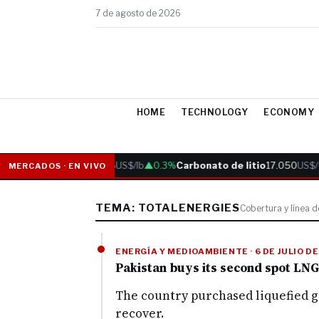
7 de agosto de 2026
HOME
TECHNOLOGY
ECONOMY
Cobre
6.05
US$/lb
▲0.3%
Carbonato de litio
17.050
US$/t
MERCADOS · EN VIVO
TEMA: TOTALENERGIES
Cobertura y línea 
ENERGÍA Y MEDIOAMBIENTE · 6 DE JULIO D
Pakistan buys its second spot LNG
The country purchased liquefied ga
recover.