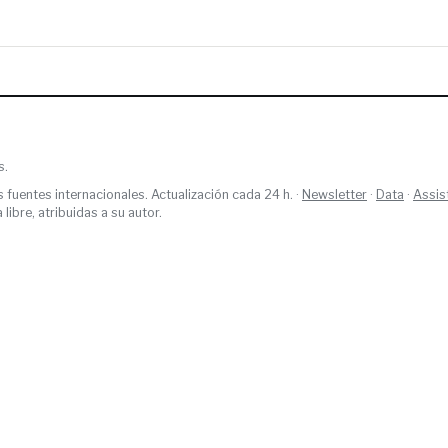
s.
s fuentes internacionales. Actualización cada 24 h. ·
Newsletter
·
Data
·
Assis
ibre, atribuidas a su autor.