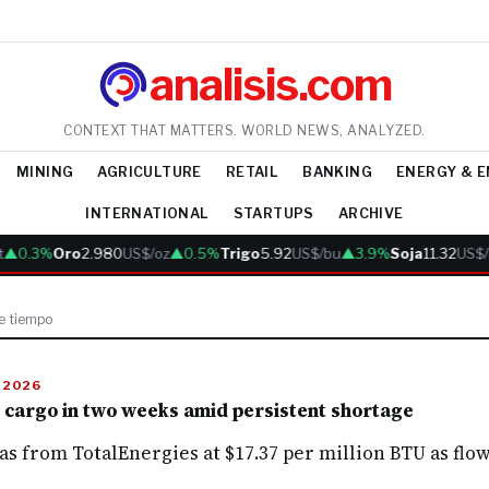
analisis.com
CONTEXT THAT MATTERS. WORLD NEWS, ANALYZED.
MINING
AGRICULTURE
RETAIL
BANKING
ENERGY & 
INTERNATIONAL
STARTUPS
ARCHIVE
▲0.3%
Oro
2.980
US$/oz
▲0.5%
Trigo
5.92
US$/bu
▲3.9%
Soja
11.32
US$/
de tiempo
E 2026
 cargo in two weeks amid persistent shortage
s from TotalEnergies at $17.37 per million BTU as flow