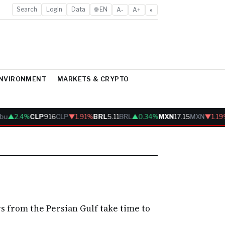
Search
LogIn
Data
🌐 EN
A-
A+
◐
ENVIRONMENT
MARKETS & CRYPTO
bu
▲2.4%
CLP
916
CLP
▼1.91%
BRL
5.11
BRL
▲0.34%
MXN
17.15
MXN
▼1.19
s from the Persian Gulf take time to