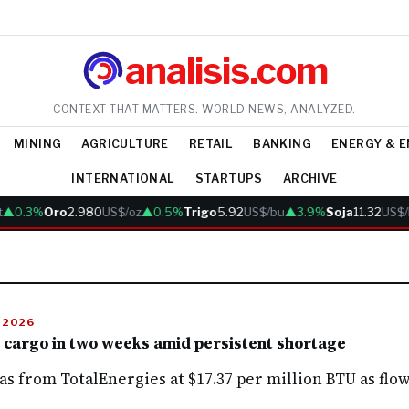
analisis.com
CONTEXT THAT MATTERS. WORLD NEWS, ANALYZED.
MINING
AGRICULTURE
RETAIL
BANKING
ENERGY & 
INTERNATIONAL
STARTUPS
ARCHIVE
▲0.3%
Oro
2.980
US$/oz
▲0.5%
Trigo
5.92
US$/bu
▲3.9%
Soja
11.32
US$/
E 2026
 cargo in two weeks amid persistent shortage
s from TotalEnergies at $17.37 per million BTU as flow