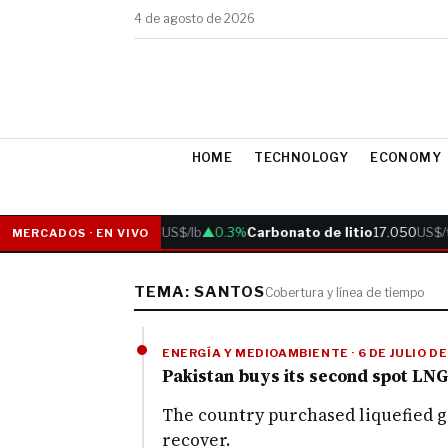
4 de agosto de 2026
HOME
TECHNOLOGY
ECONOMY
Cobre
6.05
US$/lb
▲0.3%
Carbonato de litio
17.050
US$/t
MERCADOS · EN VIVO
TEMA: SANTOS
Cobertura y línea de tiempo
ENERGÍA Y MEDIOAMBIENTE · 6 DE JULIO D
Pakistan buys its second spot LNG
The country purchased liquefied ga
recover.