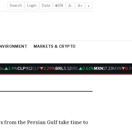
Search
LogIn
Data
🌐 EN
A-
A+
◐
ENVIRONMENT
MARKETS & CRYPTO
bu
▲2.4%
CLP
912
CLP
▼2.29%
BRL
5.12
BRL
▲0.61%
MXN
17.23
MXN
▼0.7
s from the Persian Gulf take time to