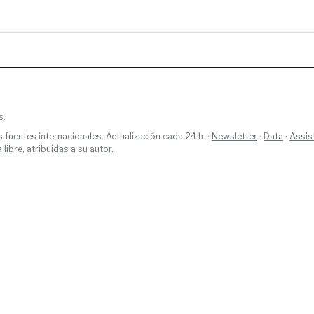
s.
s fuentes internacionales. Actualización cada 24 h. ·
Newsletter
·
Data
·
Assis
ibre, atribuidas a su autor.