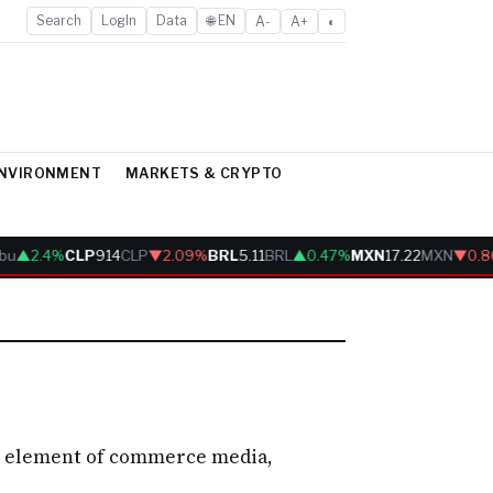
Search
LogIn
Data
🌐 EN
A-
A+
◐
ENVIRONMENT
MARKETS & CRYPTO
bu
▲2.4%
CLP
914
CLP
▼2.09%
BRL
5.11
BRL
▲0.47%
MXN
17.22
MXN
▼0.8
ing element of commerce media,