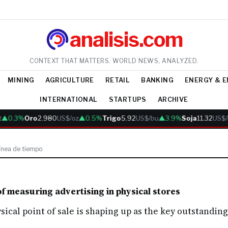
analisis.com
CONTEXT THAT MATTERS. WORLD NEWS, ANALYZED.
MINING
AGRICULTURE
RETAIL
BANKING
ENERGY & 
INTERNATIONAL
STARTUPS
ARCHIVE
▲0.3%
Oro
2.980
US$/oz
▲0.5%
Trigo
5.92
US$/bu
▲3.9%
Soja
11.32
US$/
línea de tiempo
of measuring advertising in physical stores
ical point of sale is shaping up as the key outstand