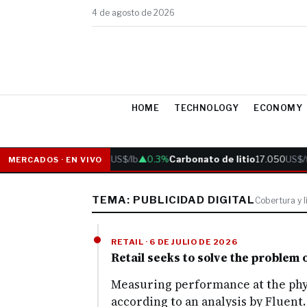
4 de agosto de 2026
HOME
TECHNOLOGY
ECONOMY
Cobre
6.05
US$/lb
▲0.3%
Carbonato de litio
17.050
US$/t
MERCADOS · EN VIVO
TEMA: PUBLICIDAD DIGITAL
Cobertura y 
RETAIL · 6 DE JULIO DE 2026
Retail seeks to solve the problem 
Measuring performance at the phys
according to an analysis by Fluent.