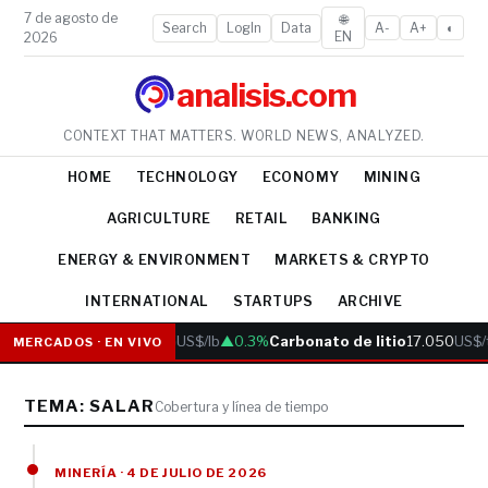
7 de agosto de
🌐
Search
LogIn
Data
A-
A+
◐
EN
2026
analisis.com
CONTEXT THAT MATTERS. WORLD NEWS, ANALYZED.
HOME
TECHNOLOGY
ECONOMY
MINING
AGRICULTURE
RETAIL
BANKING
ENERGY & ENVIRONMENT
MARKETS & CRYPTO
INTERNATIONAL
STARTUPS
ARCHIVE
Cobre
6.05
US$/lb
▲0.3%
Carbonato de litio
17.050
US$/
MERCADOS · EN VIVO
TEMA: SALAR
Cobertura y línea de tiempo
MINERÍA · 4 DE JULIO DE 2026