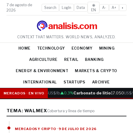
7 de agosto de
🌐
Search
LogIn
Data
A-
A+
◐
EN
2026
analisis.com
CONTEXT THAT MATTERS. WORLD NEWS, ANALYZED.
HOME
TECHNOLOGY
ECONOMY
MINING
AGRICULTURE
RETAIL
BANKING
ENERGY & ENVIRONMENT
MARKETS & CRYPTO
INTERNATIONAL
STARTUPS
ARCHIVE
Cobre
6.05
US$/lb
▲0.3%
Carbonato de litio
17.050
US$/
MERCADOS · EN VIVO
TEMA: WALMEX
Cobertura y línea de tiempo
MERCADOS Y CRIPTO · 9 DE JULIO DE 2026