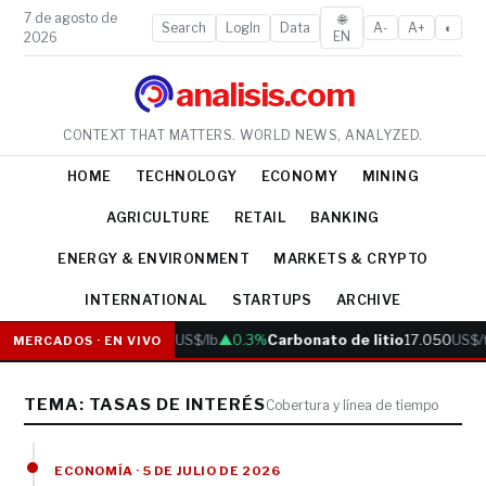
7 de agosto de
🌐
Search
LogIn
Data
A-
A+
◐
EN
2026
analisis.com
CONTEXT THAT MATTERS. WORLD NEWS, ANALYZED.
HOME
TECHNOLOGY
ECONOMY
MINING
AGRICULTURE
RETAIL
BANKING
ENERGY & ENVIRONMENT
MARKETS & CRYPTO
INTERNATIONAL
STARTUPS
ARCHIVE
Cobre
6.05
US$/lb
▲0.3%
Carbonato de litio
17.050
US$/
MERCADOS · EN VIVO
TEMA: TASAS DE INTERÉS
Cobertura y línea de tiempo
ECONOMÍA · 5 DE JULIO DE 2026