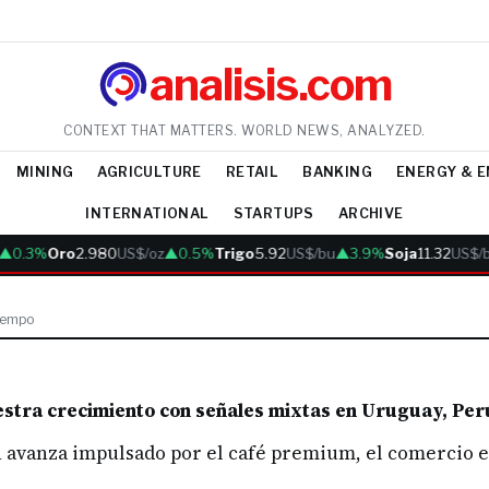
analisis.com
CONTEXT THAT MATTERS. WORLD NEWS, ANALYZED.
MINING
AGRICULTURE
RETAIL
BANKING
ENERGY & 
INTERNATIONAL
STARTUPS
ARCHIVE
▲0.3%
Oro
2.980
US$/oz
▲0.5%
Trigo
5.92
US$/bu
▲3.9%
Soja
11.32
US$/b
tiempo
stra crecimiento con señales mixtas en Uruguay, Per
n avanza impulsado por el café premium, el comercio