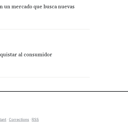
jan un mercado que busca nuevas
nquistar al consumidor
tant
·
Corrections
·
RSS