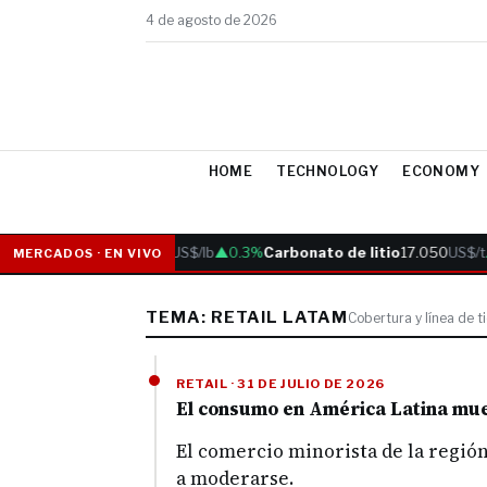
4 de agosto de 2026
HOME
TECHNOLOGY
ECONOMY
Cobre
6.05
US$/lb
▲0.3%
Carbonato de litio
17.050
US$/t
MERCADOS · EN VIVO
TEMA: RETAIL LATAM
Cobertura y línea de 
RETAIL · 31 DE JULIO DE 2026
El consumo en América Latina mue
El comercio minorista de la regió
a moderarse.