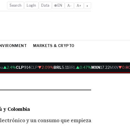
Search
LogIn
Data
🌐 EN
A-
A+
◐
ENVIRONMENT
MARKETS & CRYPTO
u
▲2.4%
CLP
914
CLP
▼2.09%
BRL
5.11
BRL
▲0.47%
MXN
17.22
MXN
▼0.8
ú y Colombia
 electrónico y un consumo que empieza