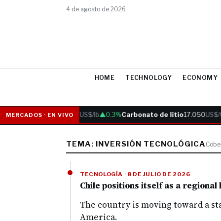
4 de agosto de 2026
HOME
TECHNOLOGY
ECONOMY
Cobre
6.05
US$/lb
▲0.3%
Carbonato de litio
17.050
US$/t
MERCADOS · EN VIVO
TEMA: INVERSIÓN TECNOLÓGICA
Cober
TECNOLOGÍA · 8 DE JULIO DE 2026
Chile positions itself as a regional
The country is moving toward a sta
America.