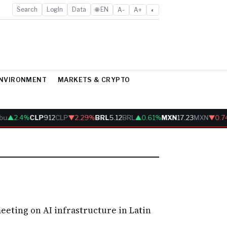
Search
LogIn
Data
🌐 EN
A-
A+
◐
ENVIRONMENT
MARKETS & CRYPTO
bu
▲2.4%
CLP
912
CLP
▼2.29%
BRL
5.12
BRL
▲0.61%
MXN
17.23
MXN
▼0.7
eeting on AI infrastructure in Latin