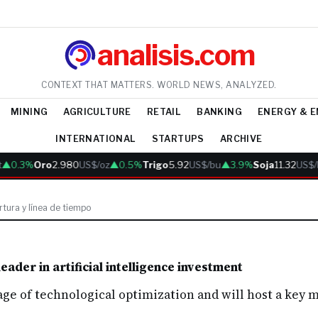
analisis.com
CONTEXT THAT MATTERS. WORLD NEWS, ANALYZED.
MINING
AGRICULTURE
RETAIL
BANKING
ENERGY & 
INTERNATIONAL
STARTUPS
ARCHIVE
▲0.3%
Oro
2.980
US$/oz
▲0.5%
Trigo
5.92
US$/bu
▲3.9%
Soja
11.32
US$/
tura y línea de tiempo
 leader in artificial intelligence investment
ge of technological optimization and will host a key m