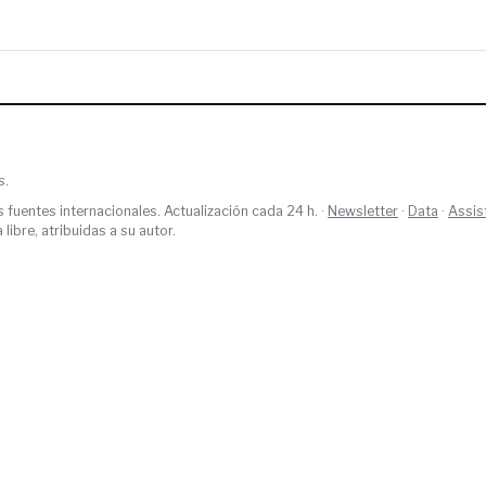
s.
s fuentes internacionales. Actualización cada 24 h. ·
Newsletter
·
Data
·
Assis
ibre, atribuidas a su autor.