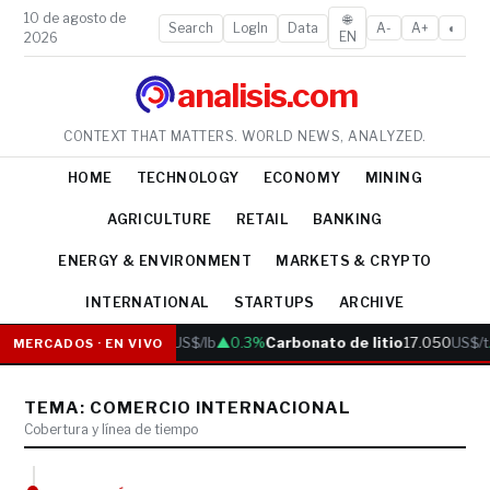
10 de agosto de
🌐
Search
LogIn
Data
A-
A+
◐
EN
2026
analisis.com
CONTEXT THAT MATTERS. WORLD NEWS, ANALYZED.
HOME
TECHNOLOGY
ECONOMY
MINING
AGRICULTURE
RETAIL
BANKING
ENERGY & ENVIRONMENT
MARKETS & CRYPTO
INTERNATIONAL
STARTUPS
ARCHIVE
Cobre
6.05
US$/lb
▲0.3%
Carbonato de litio
17.050
US$/t
MERCADOS · EN VIVO
TEMA: COMERCIO INTERNACIONAL
Cobertura y línea de tiempo