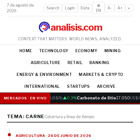
7 de agosto de
🌐
Search
LogIn
Data
A-
A+
◐
EN
2026
analisis.com
CONTEXT THAT MATTERS. WORLD NEWS, ANALYZED.
HOME
TECHNOLOGY
ECONOMY
MINING
AGRICULTURE
RETAIL
BANKING
ENERGY & ENVIRONMENT
MARKETS & CRYPTO
INTERNATIONAL
STARTUPS
ARCHIVE
Cobre
6.05
US$/lb
▲0.3%
Carbonato de litio
17.050
US$/
MERCADOS · EN VIVO
TEMA: CARNE
Cobertura y línea de tiempo
AGRICULTURA · 26 DE JUNIO DE 2026