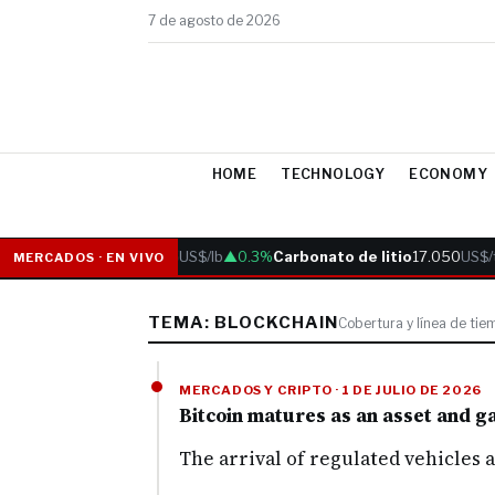
7 de agosto de 2026
HOME
TECHNOLOGY
ECONOMY
Cobre
6.05
US$/lb
▲0.3%
Carbonato de litio
17.050
US$/t
MERCADOS · EN VIVO
TEMA: BLOCKCHAIN
Cobertura y línea de tie
MERCADOS Y CRIPTO · 1 DE JULIO DE 2026
Bitcoin matures as an asset and gai
The arrival of regulated vehicles 