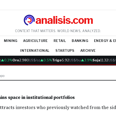
analisis.com
CONTEXT THAT MATTERS. WORLD NEWS, ANALYZED.
MINING
AGRICULTURE
RETAIL
BANKING
ENERGY & 
INTERNATIONAL
STARTUPS
ARCHIVE
▲0.3%
Oro
2.980
US$/oz
▲0.5%
Trigo
5.92
US$/bu
▲3.9%
Soja
11.32
US$/
mpo
ns space in institutional portfolios
attracts investors who previously watched from the sid