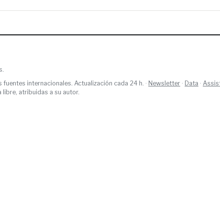
s.
s fuentes internacionales. Actualización cada 24 h. ·
Newsletter
·
Data
·
Assis
ibre, atribuidas a su autor.