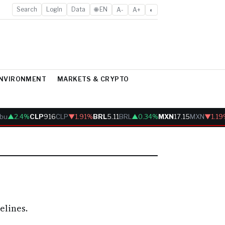
Search
LogIn
Data
🌐 EN
A-
A+
◐
ENVIRONMENT
MARKETS & CRYPTO
bu
▲2.4%
CLP
916
CLP
▼1.91%
BRL
5.11
BRL
▲0.34%
MXN
17.15
MXN
▼1.19
elines.