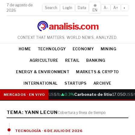
7 de agosto de
🌐
Search
LogIn
Data
A-
A+
◐
EN
2026
analisis.com
CONTEXT THAT MATTERS. WORLD NEWS, ANALYZED.
HOME
TECHNOLOGY
ECONOMY
MINING
AGRICULTURE
RETAIL
BANKING
ENERGY & ENVIRONMENT
MARKETS & CRYPTO
INTERNATIONAL
STARTUPS
ARCHIVE
Cobre
6.05
US$/lb
▲0.3%
Carbonato de litio
17.050
US$/
MERCADOS · EN VIVO
TEMA: YANN LECUN
Cobertura y línea de tiempo
TECNOLOGÍA · 6 DE JULIO DE 2026