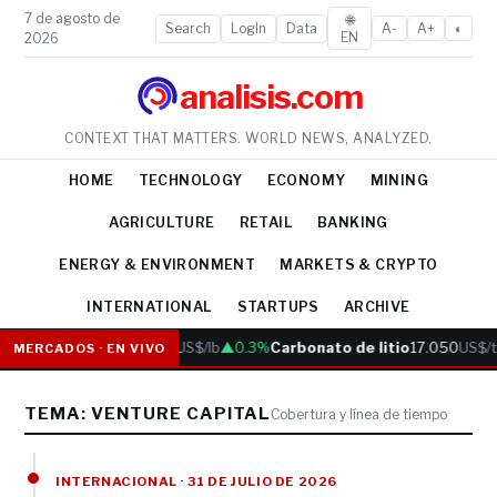
7 de agosto de
🌐
Search
LogIn
Data
A-
A+
◐
EN
2026
analisis.com
CONTEXT THAT MATTERS. WORLD NEWS, ANALYZED.
HOME
TECHNOLOGY
ECONOMY
MINING
AGRICULTURE
RETAIL
BANKING
ENERGY & ENVIRONMENT
MARKETS & CRYPTO
INTERNATIONAL
STARTUPS
ARCHIVE
Cobre
6.05
US$/lb
▲0.3%
Carbonato de litio
17.050
US$/t
MERCADOS · EN VIVO
TEMA: VENTURE CAPITAL
Cobertura y línea de tiempo
INTERNACIONAL · 31 DE JULIO DE 2026