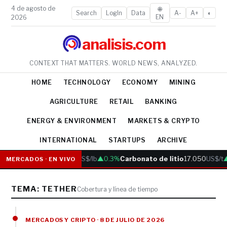
4 de agosto de
🌐
Search
LogIn
Data
A-
A+
◐
EN
2026
analisis.com
CONTEXT THAT MATTERS. WORLD NEWS, ANALYZED.
HOME
TECHNOLOGY
ECONOMY
MINING
AGRICULTURE
RETAIL
BANKING
ENERGY & ENVIRONMENT
MARKETS & CRYPTO
INTERNATIONAL
STARTUPS
ARCHIVE
Cobre
6.05
US$/lb
▲0.3%
Carbonato de litio
17.050
US$/t
MERCADOS · EN VIVO
TEMA: TETHER
Cobertura y línea de tiempo
MERCADOS Y CRIPTO · 8 DE JULIO DE 2026