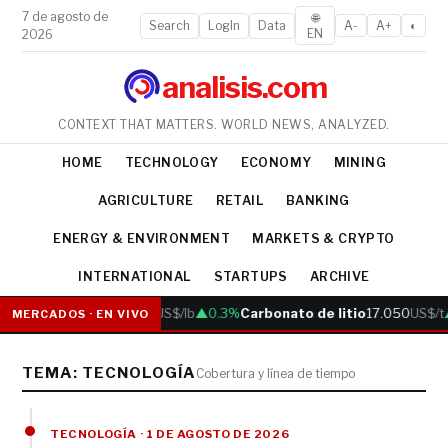
7 de agosto de
🌐
Search
LogIn
Data
A-
A+
◐
EN
2026
analisis.com
CONTEXT THAT MATTERS. WORLD NEWS, ANALYZED.
HOME
TECHNOLOGY
ECONOMY
MINING
AGRICULTURE
RETAIL
BANKING
ENERGY & ENVIRONMENT
MARKETS & CRYPTO
INTERNATIONAL
STARTUPS
ARCHIVE
Cobre
6.05
US$/lb
▲0.3%
Carbonato de litio
17.050
US$/t
MERCADOS · EN VIVO
TEMA: TECNOLOGÍA
Cobertura y línea de tiempo
TECNOLOGÍA · 1 DE AGOSTO DE 2026